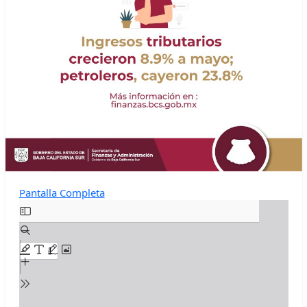
Pantalla Completa
Skip
to
PDF
content